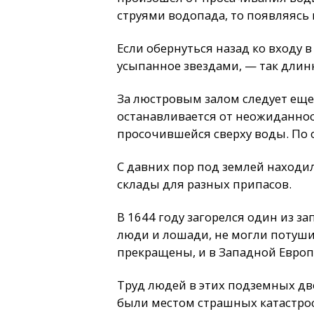
струями водопада, то появляясь 
Если обернуться назад ко входу в
усыпанное звездами, — так длинн
За люстровым залом следует еще 
останавливается от неожиданност
просочившейся сверху воды. По 
С давних пор под землей находи
склады для разных припасов.
В 1644 году загорелся один из з
люди и лошади, не могли потушит
прекращены, и в Западной Европе
Труд людей в этих подземных дв
были местом страшных катастроф