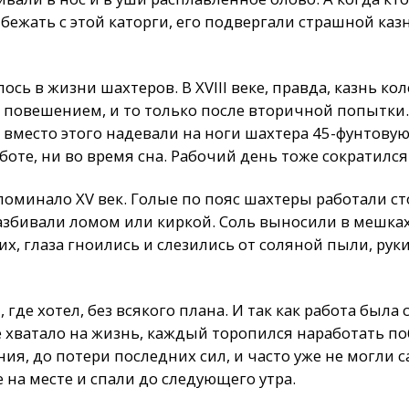
бежать с этой каторги, его подвергали страшной ка
лось в жизни шахтеров. В XVIII веке, правда, казнь ко
 повешением, и то только после вторичной попытки. 
 вместо этого надевали на ноги шахтера 45-фунтовую
оте, ни во время сна. Рабочий день тоже сократился: 
оминало XV век. Голые по пояс шахтеры работали ст
азбивали ломом или киркой. Соль выносили в мешках
х, глаза гноились и слезились от соляной пыли, руки
где хотел, без всякого плана. И так как работа была 
е хватало на жизнь, каждый торопился наработать п
ия, до потери последних сил, и часто уже не могли 
 на месте и спали до следующего утра.