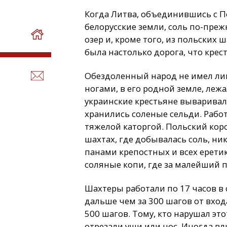
Когда Литва, объединившись с По
белорусские земли, соль по-преж
озер и, кроме того, из польски
была настолько дорога, что крес
Обездоленный народ не имел лиш
ногами, в его родной земле, леж
украинские крестьяне вываривал
хранились соленые сельди. Рабо
тяжелой каторгой. Польский коро
шахтах, где добывалась соль, ни
панами крепостных и всех ерети
соляные копи, где за малейший 
Шахтеры работали по 17 часов в
дальше чем за 300 шагов от вход
500 шагов. Тому, кто нарушал эт
отрезали уши или нос. Иногда вл