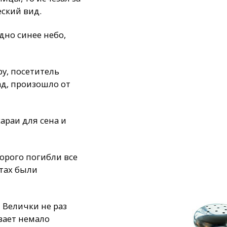
еский вид.
идно синее небо,
у, посетитель
ад, произошло от
араи для сена и
торого погибли все
хтах были
 Велички не раз
вает немало