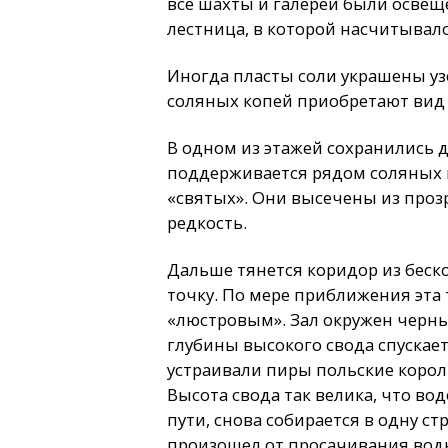
все шахты и галереи были освещ
лестница, в которой насчитывалос
Иногда пласты соли украшены уз
соляных копей приобретают вид 
В одном из этажей сохранились 
поддерживается рядом соляных к
«святых». Они высечены из проз
редкость.
Дальше тянется коридор из беско
точку. По мере приближения эта
«люстровым». Зал окружен черны
глубины высокого свода спускает
устраивали пиры польские корол
Высота свода так велика, что во
пути, снова собирается в одну с
произошел от просачивания воды