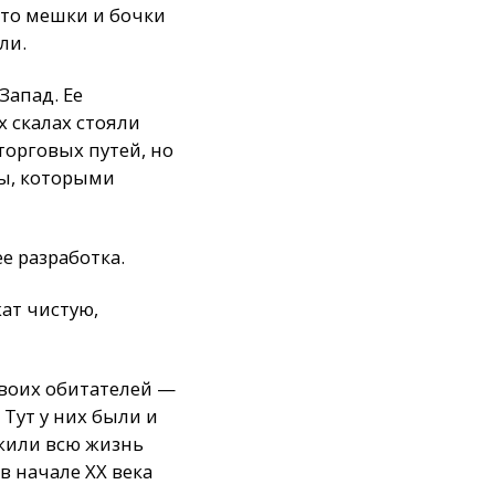
что мешки и бочки
ли.
Запад. Ее
х скалах стояли
торговых путей, но
ры, которыми
ее разработка.
жат чистую,
воих обитателей —
Тут у них были и
 жили всю жизнь
в начале XX века