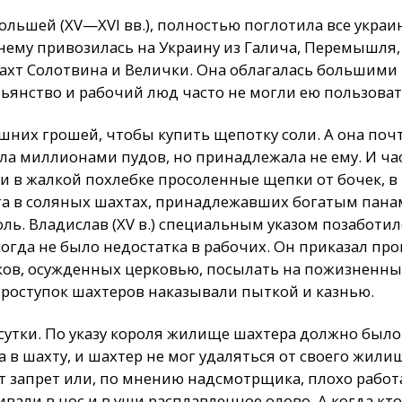
льшей (XV—XVI вв.), полностью поглотила все украи
нему привозилась на Украину из Галича, Перемышля,
х шахт Солотвина и Велички. Она облагалась большим
тьянство и рабочий люд часто не могли ею пользоват
них грошей, чтобы купить щепотку соли. А она почт
ала миллионами пудов, но принадлежала не ему. И ча
и в жалкой похлебке просоленные щепки от бочек, в
та в соляных шахтах, принадлежавших богатым пана
ль. Владислав (XV в.) специальным указом позаботил
когда не было недостатка в рабочих. Он приказал п
ков, осужденных церковью, посылать на пожизненны
проступок шахтеров наказывали пыткой и казнью.
 сутки. По указу короля жилище шахтера должно было
а в шахту, и шахтер не мог удаляться от своего жил
от запрет или, по мнению надсмотрщика, плохо работа
ивали в нос и в уши расплавленное олово. А когда кт