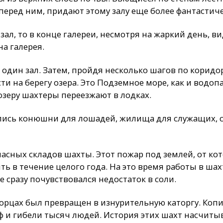
перед ним, придают этому залу еще более фантастич
 зал, то в конце галереи, несмотря на жаркий день, в
а галерея.
один зал. Затем, пройдя несколько шагов по коридор
и на берегу озера. Это Подземное море, как и водоп
озеру шахтеры переезжают в лодках.
лись конюшни для лошадей, жилища для служащих, с
апасных складов шахты. Этот пожар под землей, от ко
ь в течение целого года. На это время работы в ша
 сразу почувствовался недостаток в соли.
орцах был превращен в изнурительную каторгу. Копи
 и гибели тысяч людей. История этих шахт насчиты