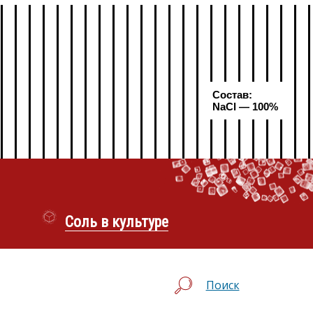
Состав:
NaCl — 100%
Соль в культуре
Поиск