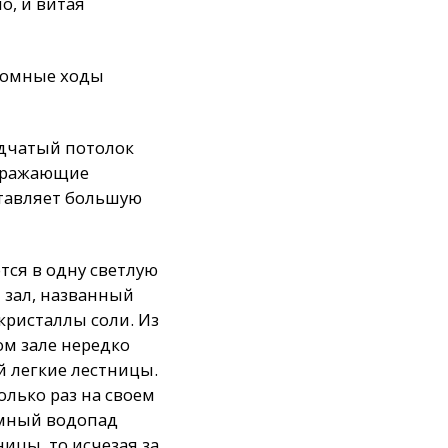
о, и витая
кромные ходы
одчатый потолок
ображающие
ставляет большую
тся в одну светлую
 зал, названный
кристаллы соли. Из
ом зале нередко
й легкие лестницы.
олько раз на своем
земный водопад
ицы, то исчезая за