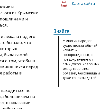
Карта сайта
нские и
 с юга из Крымских
и пошлинами и
ься.
Знайте!
и лежала под его
У многих народов
сто бывало, что
существовал обычай
 которых
«солить»
м, была самой
новорожденных, в
предохранение от
ся о том, чтобы в
злых духов, которыми
ровинившихся перед
олицетворялись
е работы в
болезни, бессонница и
даже капризы детей
 находиться не
ища больше чем на
л, в наказание
о-нибудь из