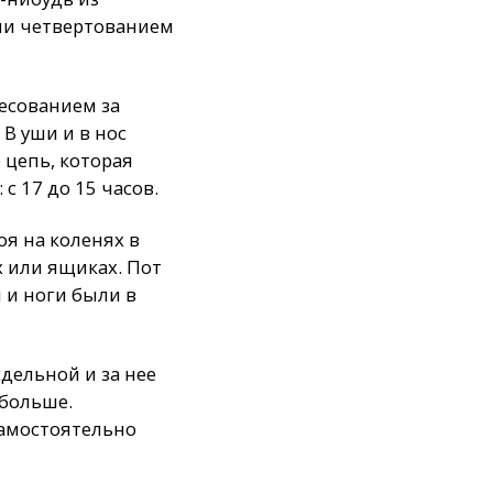
зни четвертованием
лесованием за
В уши и в нос
 цепь, которая
с 17 до 15 часов.
оя на коленях в
 или ящиках. Пот
 и ноги были в
сдельной и за нее
обольше.
самостоятельно