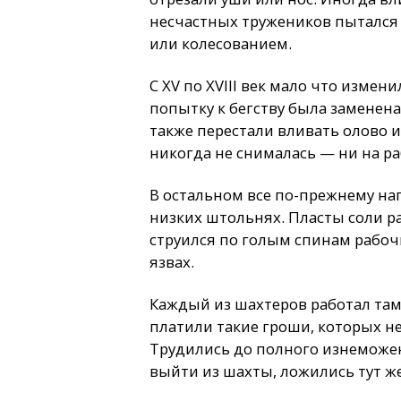
несчастных тружеников пытался 
или колесованием.
С XV по XVIII век мало что измени
попытку к бегству была заменена
также перестали вливать олово и
никогда не снималась — ни на раб
В остальном все по-прежнему нап
низких штольнях. Пласты соли р
струился по голым спинам рабочи
язвах.
Каждый из шахтеров работал там, 
платили такие гроши, которых н
Трудились до полного изнеможен
выйти из шахты, ложились тут же