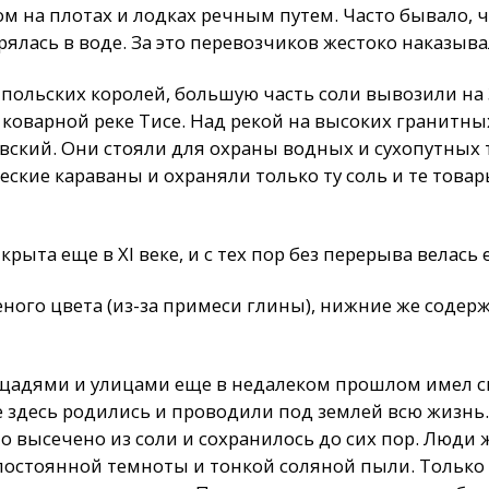
м на плотах и лодках речным путем. Часто бывало, 
рялась в воде. За это перевозчиков жестоко наказыва
польских королей, большую часть соли вывозили на 
 коварной реке Тисе. Над рекой на высоких гранитны
вский. Они стояли для охраны водных и сухопутных 
еские караваны и охраняли только ту соль и те това
рыта еще в XI веке, и с тех пор без перерыва велась 
еного цвета (из-за примеси глины), нижние же содер
щадями и улицами еще в недалеком прошлом имел с
 здесь родились и проводили под землей всю жизнь. 
это высечено из соли и сохранилось до сих пор. Люди
постоянной темноты и тонкой соляной пыли. Только 