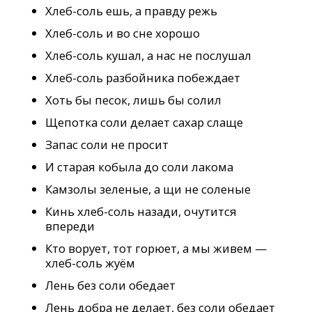
Хлеб-соль ешь, а правду режь
Хлеб-соль и во сне хорошо
Хлеб-соль кушал, а нас не послушал
Хлеб-соль разбойника побеждает
Хоть бы песок, лишь бы солил
Щепотка соли делает сахар слаще
Запас соли не просит
И старая кобыла до соли лакома
Камзолы зеленые, а щи не соленые
Кинь хлеб-соль назади, очутится
впереди
Кто ворует, тот горюет, а мы живем —
хлеб-соль жуём
Лень без соли обедает
Лень добра не делает, без соли обедает